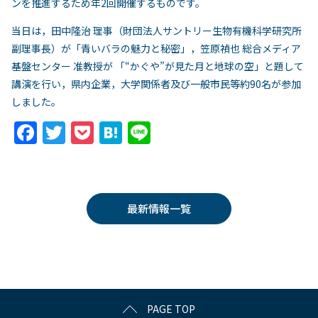
ンを推進するため年2回開催するものです。
当日は，田中隆治 理事（財団法人サントリー生物有機科学研究所
副理事長）が「青いバラの魅力と秘密」，笠原禎也 総合メディア
基盤センター 准教授が 「“かぐや”が見た月と地球の空」と題して
講演を行い，県内企業，大学関係者及び一般市民等約90名が参加
しました。
F
T
P
H
Li
a
w
o
at
n
c
itt
c
e
e
e
er
k
n
最新情報一覧
b
et
a
o
o
k
PAGE TOP