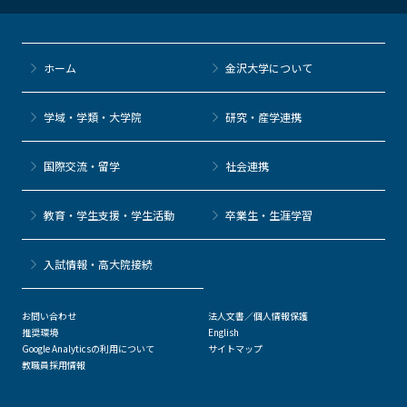
ホーム
金沢大学について
学域・学類・大学院
研究・産学連携
国際交流・留学
社会連携
教育・学生支援・学生活動
卒業生・生涯学習
⼊試情報・高大院接続
お問い合わせ
法人文書／個人情報保護
推奨環境
English
Google Analyticsの利用について
サイトマップ
教職員採用情報