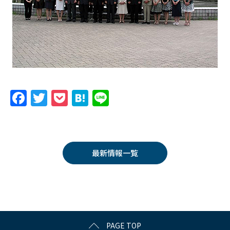
F
T
P
H
Li
a
w
o
at
n
c
itt
c
e
e
e
er
k
n
最新情報一覧
b
et
a
o
o
k
PAGE TOP