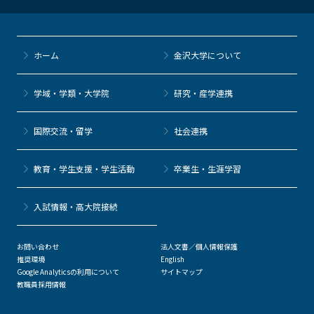
ホーム
金沢大学について
学域・学類・大学院
研究・産学連携
国際交流・留学
社会連携
教育・学生支援・学生活動
卒業生・生涯学習
⼊試情報・高大院接続
お問い合わせ
法人文書／個人情報保護
推奨環境
English
Google Analyticsの利用について
サイトマップ
教職員採用情報