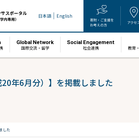
ンサスポータル
日本語
English
学内専用）
寄附・ご支援を
アクセ
お考えの方
h
Global Network
Social Engagement
携
国際交流・留学
社会連携
教育
成20年6月分）】を掲載しました
ました