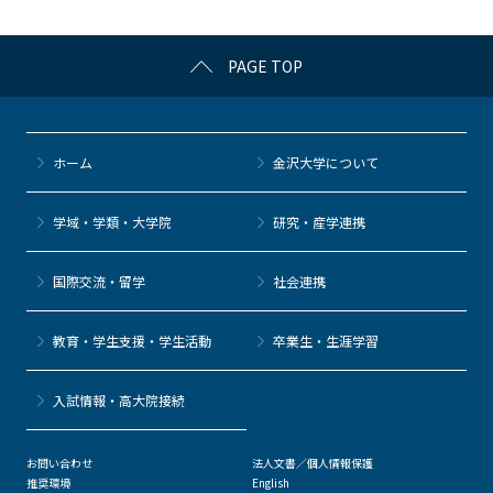
o
k
PAGE TOP
ホーム
金沢大学について
学域・学類・大学院
研究・産学連携
国際交流・留学
社会連携
教育・学生支援・学生活動
卒業生・生涯学習
⼊試情報・高大院接続
お問い合わせ
法人文書／個人情報保護
推奨環境
English