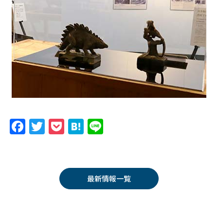
F
T
P
H
Li
a
w
o
at
n
c
itt
c
e
e
e
er
k
n
最新情報一覧
b
et
a
o