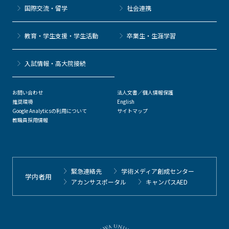
国際交流・留学
社会連携
教育・学生支援・学生活動
卒業生・生涯学習
⼊試情報・高大院接続
お問い合わせ
法人文書／個人情報保護
推奨環境
English
Google Analyticsの利用について
サイトマップ
教職員採用情報
緊急連絡先
学術メディア創成センター
学内者用
アカンサスポータル
キャンパスAED