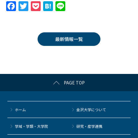
F
T
P
H
Li
a
w
o
at
n
c
itt
c
e
e
e
er
k
n
最新情報一覧
b
et
a
o
o
k
PAGE TOP
ホーム
金沢大学について
学域・学類・大学院
研究・産学連携