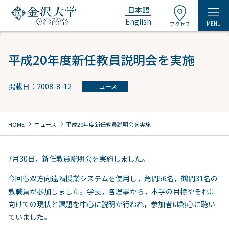
日本語
English
MENU
アクセス
平成20年度新任教員説明会を実施
掲載日：2008-8-12
ニュース
chevron_right
chevron_right
HOME
ニュース
平成20年度新任教員説明会を実施
7月30日，新任教員説明会を実施しました。
今回も双方向遠隔授業システムを使用し，角間56名，鶴間31名の
教職員が参加しました。学長，各理事から，本学の目標やそれに
向けての現状と課題を中心に説明が行われ，参加者は熱心に聴い
ていました。