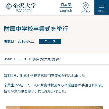
日本語
English
MENU
アクセス
附属中学校卒業式を挙行
掲載日：2016-3-11
ニュース
chevron_right
chevron_right
HOME
ニュース
附属中学校卒業式を挙行
3月11日，附属中学校で第67回卒業式が行われました。
卒業生155名一人一人に鷲山靖校長から卒業証書が手渡された後，
皆で卒業の歌を歌い，門出を祝いました。