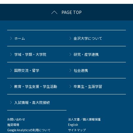
k
PAGE TOP
ホーム
金沢大学について
学域・学類・大学院
研究・産学連携
国際交流・留学
社会連携
教育・学生支援・学生活動
卒業生・生涯学習
⼊試情報・高大院接続
お問い合わせ
法人文書／個人情報保護
推奨環境
English
Google Analyticsの利用について
サイトマップ