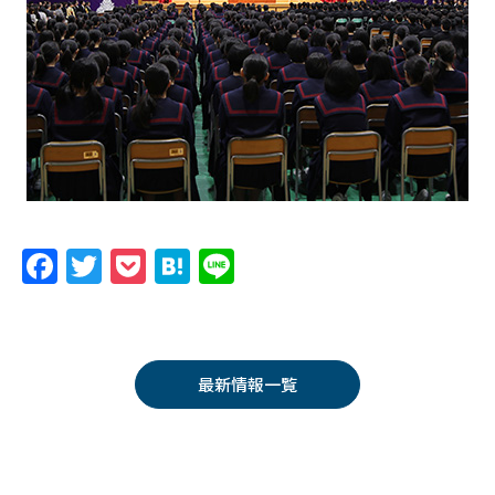
F
T
P
H
Li
a
w
o
at
n
c
itt
c
e
e
e
er
k
n
最新情報一覧
b
et
a
o
o