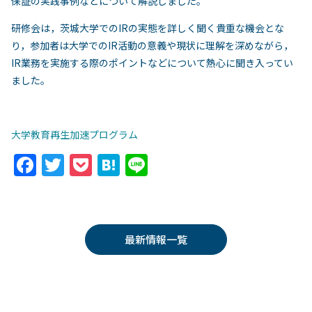
保証の実践事例などについて解説しました。
研修会は，茨城大学でのIRの実態を詳しく聞く貴重な機会とな
り，参加者は大学でのIR活動の意義や現状に理解を深めながら，
IR業務を実施する際のポイントなどについて熱心に聞き入ってい
ました。
大学教育再生加速プログラム
F
T
P
H
Li
a
w
o
at
n
c
itt
c
e
e
e
er
k
n
最新情報一覧
b
et
a
o
o