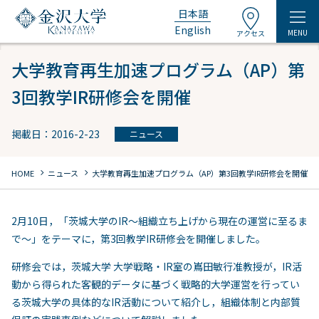
日本語
English
MENU
アクセス
大学教育再生加速プログラム（AP）第
3回教学IR研修会を開催
掲載日：2016-2-23
ニュース
chevron_right
chevron_right
HOME
ニュース
大学教育再生加速プログラム（AP）第3回教学IR研修会を開催
2月10日，「茨城大学のIR～組織立ち上げから現在の運営に至るま
で～」をテーマに，第3回教学IR研修会を開催しました。
研修会では，茨城大学 大学戦略・IR室の嶌田敏行准教授が，IR活
動から得られた客観的データに基づく戦略的大学運営を行ってい
る茨城大学の具体的なIR活動について紹介し，組織体制と内部質