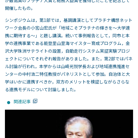
が最高賞のプラチナ大賞と総務大臣賞を獲得したことを記念して
開催したもの。
シンポジウムは，第1部では，基調講演としてプラチナ構想ネット
ワーク会長の小宮山宏氏が「地域こそプラチナの輝きを～大学連
携に期待する～」と題し講演。続いて事例報告として，同市と本
学の連携事業である能登里山里海マイスター育成プログラム，金
沢大学珠洲サテライトの設置，自動走行システム実証実験プロジ
ェクトについてそれぞれ報告がありました。また，第2部ではパネ
ル討論が行われ，本学からは山崎光悦学長および地域連携推進セ
ンターの中村浩二特任教授がパネリストとして参加。自治体と大
学はいかに連携すべきか，双方のメリットを検証しながらさらな
る連携モデルについて討論しました。
関連記事