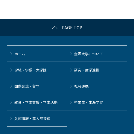
o
o
k
PAGE TOP
ホーム
金沢大学について
学域・学類・大学院
研究・産学連携
国際交流・留学
社会連携
教育・学生支援・学生活動
卒業生・生涯学習
⼊試情報・高大院接続