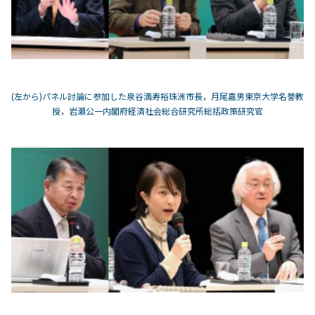
(左から)パネル討論に参加した泉谷満寿裕珠洲市長，月尾嘉男東京大学名誉教
授，岩瀬公一内閣府経済社会総合研究所総括政策研究官