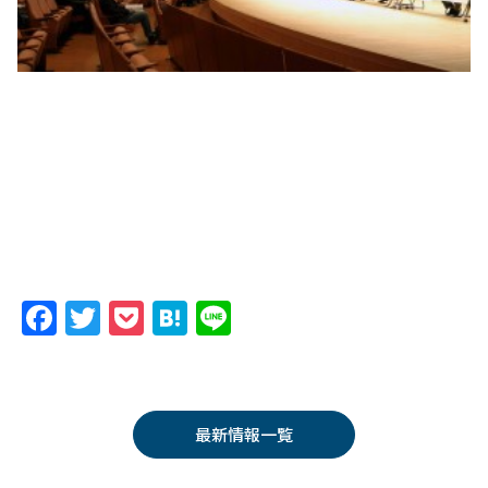
F
T
P
H
Li
a
w
o
at
n
c
itt
c
e
e
e
er
k
n
最新情報一覧
b
et
a