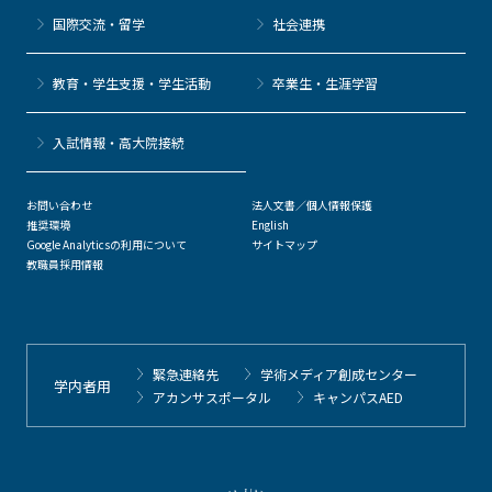
国際交流・留学
社会連携
教育・学生支援・学生活動
卒業生・生涯学習
⼊試情報・高大院接続
お問い合わせ
法人文書／個人情報保護
推奨環境
English
Google Analyticsの利用について
サイトマップ
教職員採用情報
緊急連絡先
学術メディア創成センター
学内者用
アカンサスポータル
キャンパスAED