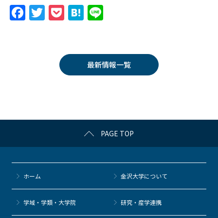
F
T
P
H
Li
a
w
o
at
n
c
itt
c
e
e
e
er
k
n
最新情報一覧
b
et
a
o
o
k
PAGE TOP
ホーム
金沢大学について
学域・学類・大学院
研究・産学連携