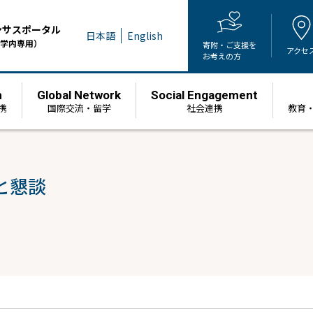
ンサスポータル
日本語
English
学内専用）
寄附・ご支援を
アクセ
お考えの方
h
Global Network
Social Engagement
携
国際交流・留学
社会連携
教育
と懇談