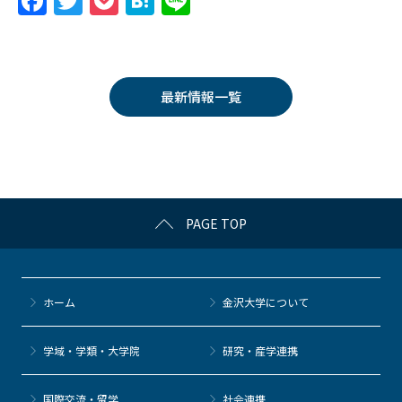
F
T
P
H
Li
a
w
o
at
n
c
itt
c
e
e
e
er
k
n
最新情報一覧
b
et
a
o
o
k
PAGE TOP
ホーム
金沢大学について
学域・学類・大学院
研究・産学連携
国際交流・留学
社会連携