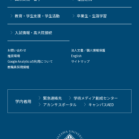
教育・学生支援・学生活動
卒業生・生涯学習
⼊試情報・高大院接続
お問い合わせ
法人文書／個人情報保護
推奨環境
English
Google Analyticsの利用について
サイトマップ
教職員採用情報
緊急連絡先
学術メディア創成センター
学内者用
アカンサスポータル
キャンパスAED