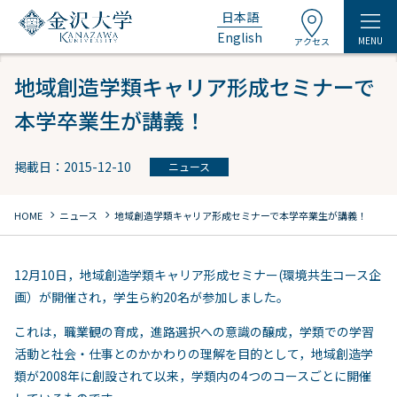
日本語
English
MENU
アクセス
地域創造学類キャリア形成セミナーで
本学卒業生が講義！
掲載日：2015-12-10
ニュース
chevron_right
chevron_right
HOME
ニュース
地域創造学類キャリア形成セミナーで本学卒業生が講義！
12月10日，地域創造学類キャリア形成セミナー(環境共生コース企
画）が開催され，学生ら約20名が参加しました。
これは，職業観の育成，進路選択への意識の醸成，学類での学習
活動と社会・仕事とのかかわりの理解を目的として，地域創造学
類が2008年に創設されて以来，学類内の4つのコースごとに開催