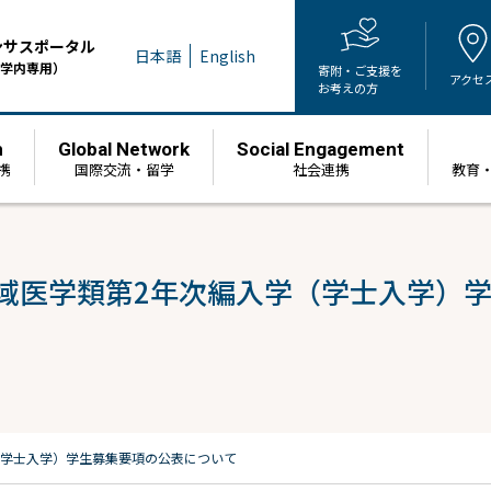
ンサスポータル
日本語
English
学内専用）
寄附・ご支援を
アクセ
お考えの方
h
Global Network
Social Engagement
携
国際交流・留学
社会連携
教育
学域医学類第2年次編入学（学士入学）
（学士入学）学生募集要項の公表について