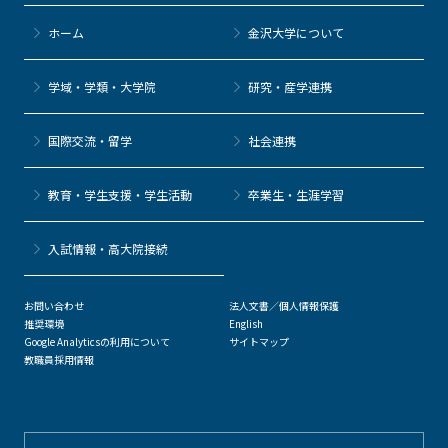
ホーム
金沢大学について
学域・学類・大学院
研究・産学連携
国際交流・留学
社会連携
教育・学生支援・学生活動
卒業生・生涯学習
⼊試情報・高大院接続
お問い合わせ
法人文書／個人情報保護
推奨環境
English
Google Analyticsの利用について
サイトマップ
教職員採用情報