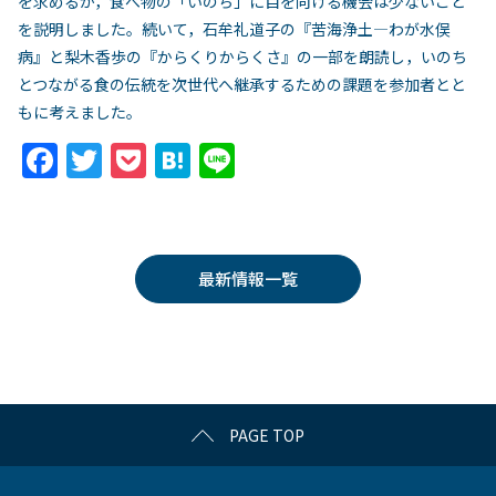
を求めるが，食べ物の「いのち」に目を向ける機会は少ないこと
を説明しました。続いて，石牟礼道子の『苦海浄土―わが水俣
病』と梨木香歩の『からくりからくさ』の一部を朗読し，いのち
とつながる食の伝統を次世代へ継承するための課題を参加者とと
もに考えました。
F
T
P
H
Li
a
w
o
at
n
c
itt
c
e
e
e
er
k
n
最新情報一覧
b
et
a
o
o
k
PAGE TOP