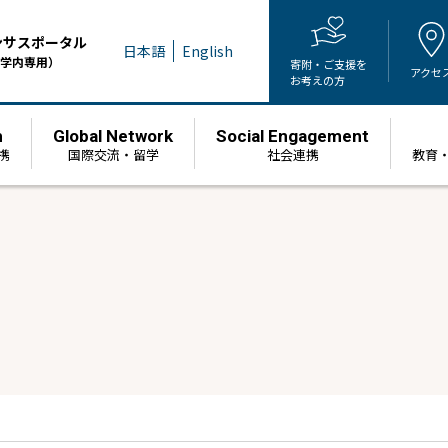
ンサスポータル
日本語
English
学内専用）
寄附・ご支援を
アクセ
お考えの方
h
Global Network
Social Engagement
携
国際交流・留学
社会連携
教育