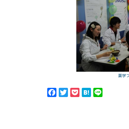
薬学
Facebook
Twitter
Pocket
Hatena
Line