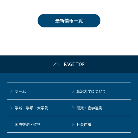
c
itt
c
e
e
e
er
k
n
最新情報一覧
b
et
a
o
o
k
PAGE TOP
ホーム
金沢大学について
学域・学類・大学院
研究・産学連携
国際交流・留学
社会連携