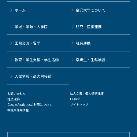
ホーム
金沢大学について
学域・学類・大学院
研究・産学連携
国際交流・留学
社会連携
教育・学生支援・学生活動
卒業生・生涯学習
⼊試情報・高大院接続
お問い合わせ
法人文書／個人情報保護
推奨環境
English
Google Analyticsの利用について
サイトマップ
教職員採用情報