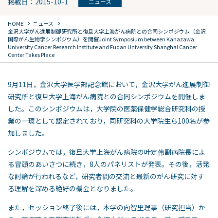
掲載日：2015-10-1
ニュース
chevron_right
chevron_right
HOME
ニュース
金沢大学がん進展制御研究所と復旦大学上海がん病院との合同シンポジウム（金沢
国際がん生物学シンポジウム）を開催
Joint Symposium between Kanazawa
University Cancer Research Institute and Fudan University Shanghai Cancer
Center Takes Place
9月11日，金沢大学医学部記念館において，金沢大学がん進展制御
研究所と復旦大学上海がん病院との合同シンポジウムを開催しま
した。このシンポジウムは，大学院の医薬保健学総合研究科の授
業の一環として認定されており，同研究科の大学院生ら100名が参
加しました。
シンポジウムでは，復旦大学上海がん病院の叶定伟副病院長によ
る冒頭のあいさつに続き，8人のパネリストが発表。その後，活発
な討論が行われるなど，研究者間の交流と最新のがん研究に対す
る理解を深める絶好の機会となりました。
また，セッション終了後には，本学の向智里理事（研究担当）か