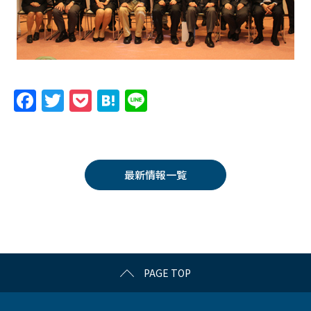
F
T
P
H
Li
a
w
o
at
n
c
itt
c
e
e
e
er
k
n
最新情報一覧
b
et
a
o
o
k
PAGE TOP