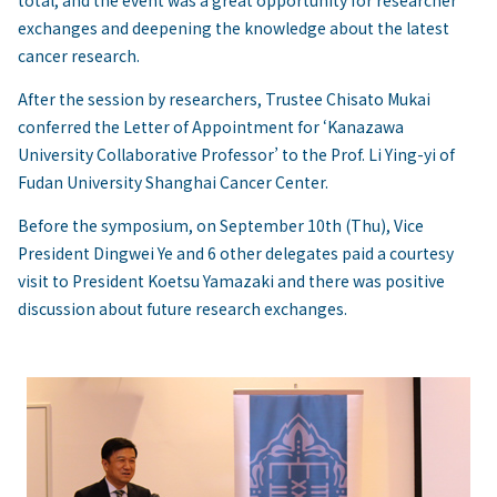
total, and the event was a great opportunity for researcher
exchanges and deepening the knowledge about the latest
cancer research.
After the session by researchers, Trustee Chisato Mukai
conferred the Letter of Appointment for ‘Kanazawa
University Collaborative Professor’ to the Prof. Li Ying-yi of
Fudan University Shanghai Cancer Center.
Before the symposium, on September 10th (Thu), Vice
President Dingwei Ye and 6 other delegates paid a courtesy
visit to President Koetsu Yamazaki and there was positive
discussion about future research exchanges.