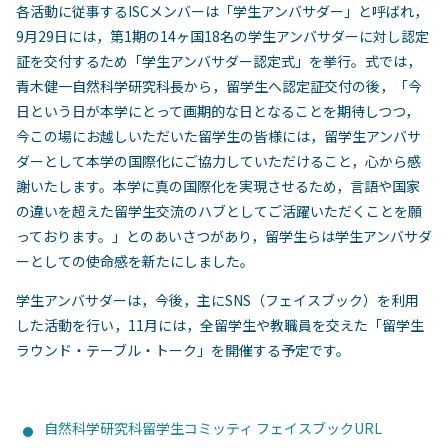
各活動に従事するISCメンバーは「学生アンバサダー」と呼ばれ，
9月29日には，第1期の14ヶ国18名の学生アンバサダーに対し認定
証を交付するため「学生アンバサダー認定式」を挙行。式では，
青木健一自然科学研究科長から，留学生へ認定証交付の後，「今
日という日が本学にとって画期的な日となることを期待しつつ，
今この場にお越しいただいた留学生の皆様には，留学生アンバサ
ダーとして本学の国際化にご協力していただけること，心から感
謝いたします。本学に真の国際化を実現させるため，言語や国家
の違いを超えた留学生交流のハブとしてご活躍いただくことを願
っております。」とのあいさつがあり，留学生らは学生アンバサダ
ーとしての使命感を新たにしました。
学生アンバサダーは，今後，主にSNS（フェイスブック）を利用
した活動を行い，11月には，全留学生や教職員を交えた「留学生
ラウンド・テーブル・トーク」を開催する予定です。
自然科学研究科留学生コミッティ フェイスブックURL