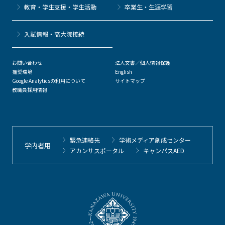
教育・学生支援・学生活動
卒業生・生涯学習
⼊試情報・高大院接続
お問い合わせ
法人文書／個人情報保護
推奨環境
English
Google Analyticsの利用について
サイトマップ
教職員採用情報
緊急連絡先
学術メディア創成センター
学内者用
アカンサスポータル
キャンパスAED