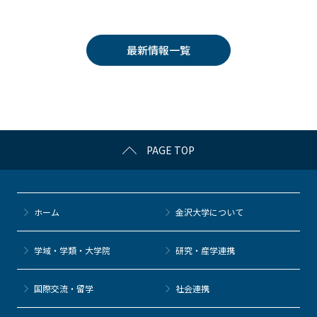
c
itt
c
e
e
e
er
k
n
最新情報一覧
b
et
a
o
o
k
PAGE TOP
ホーム
金沢大学について
学域・学類・大学院
研究・産学連携
国際交流・留学
社会連携