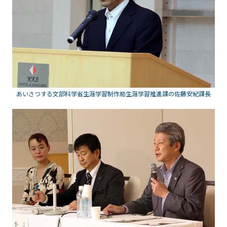
あいさつする文部科学省生涯学習制作局生涯学習推進課の佐藤安紀課長