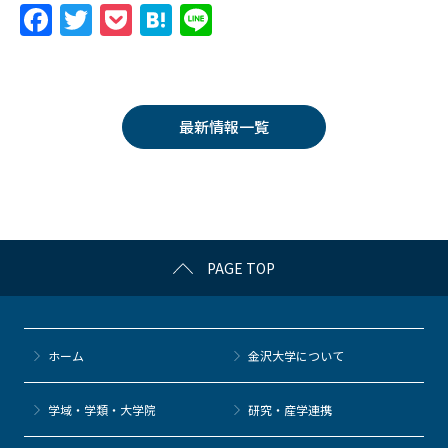
F
T
P
H
Li
a
w
o
at
n
c
itt
c
e
e
e
er
k
n
最新情報一覧
b
et
a
o
o
k
PAGE TOP
ホーム
金沢大学について
学域・学類・大学院
研究・産学連携