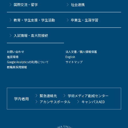
国際交流・留学
社会連携
教育・学生支援・学生活動
卒業生・生涯学習
⼊試情報・高大院接続
お問い合わせ
法人文書／個人情報保護
推奨環境
English
Google Analyticsの利用について
サイトマップ
教職員採用情報
緊急連絡先
学術メディア創成センター
学内者用
アカンサスポータル
キャンパスAED