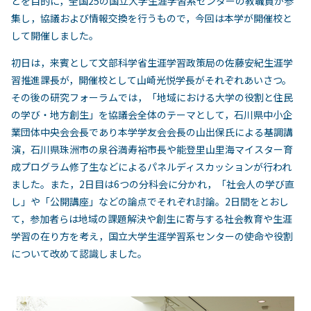
とを目的に，全国25の国立大学生涯学習系センターの教職員が参
集し，協議および情報交換を行うもので，今回は本学が開催校と
して開催しました。
初日は，来賓として文部科学省生涯学習政策局の佐藤安紀生涯学
習推進課長が，開催校として山崎光悦学長がそれぞれあいさつ。
その後の研究フォーラムでは，「地域における大学の役割と住民
の学び・地方創生」を協議会全体のテーマとして，石川県中小企
業団体中央会会長であり本学学友会会長の山出保氏による基調講
演，石川県珠洲市の泉谷満寿裕市長や能登里山里海マイスター育
成プログラム修了生などによるパネルディスカッションが行われ
ました。また，2日目は6つの分科会に分かれ，「社会人の学び直
し」や「公開講座」などの論点でそれぞれ討論。2日間をとおし
て，参加者らは地域の課題解決や創生に寄与する社会教育や生涯
学習の在り方を考え，国立大学生涯学習系センターの使命や役割
について改めて認識しました。