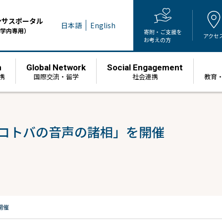
ンサスポータル
日本語
English
学内専用）
寄附・ご支援を
アクセ
お考えの方
h
Global Network
Social Engagement
携
国際交流・留学
社会連携
教育
「コトバの音声の諸相」を開催
開催