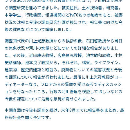
ン学系および地域創造学系の教員が中心となり，学術的な立場か
ら調査研究を進めてきました。被災住民，土木技術者，研究者，
本学学生，行政機関，報道機関など約70名の参加者のもと，被害
状況の速報と今後の調査研究計画が報告され，報告書に向けた今
後の課題などについて議論しました。
調査団代表の川上光彦教授からの挨拶の後，石田啓教授から当日
の気象状況や河川の水量などについての詳細な報告がありまし
た。その後，近田康夫教授，宮島昌克教授，池本敏和助教，小林
史彦講師，池本良子教授から，それぞれ，橋梁，ライフライン，
建築物，歴史的建築と町並み，廃棄物についての被害状況と今後
の課題について報告が行われました。最後に川上光彦教授がコー
ディネーターなり，フロアからの質問を受ける形でディスカッシ
ョンを行なったところ，行政の河川管理を検証してほしいなどの
今後の課題について活発な意見が寄せられました。
本調査団は今後も調査を続け，来年3月までに報告書をまとめ，最
終報告会を開く予定です。