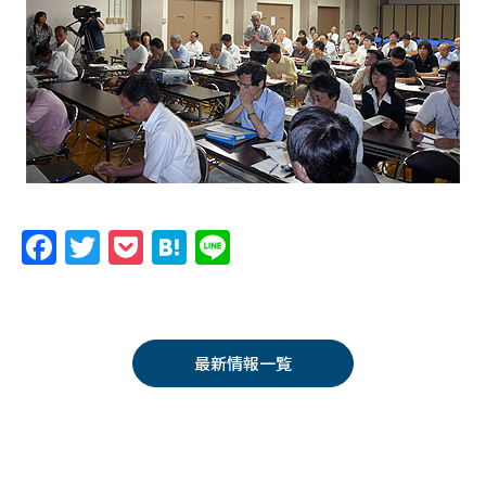
F
T
P
H
Li
a
w
o
at
n
c
itt
c
e
e
e
er
k
n
最新情報一覧
b
et
a
o
o