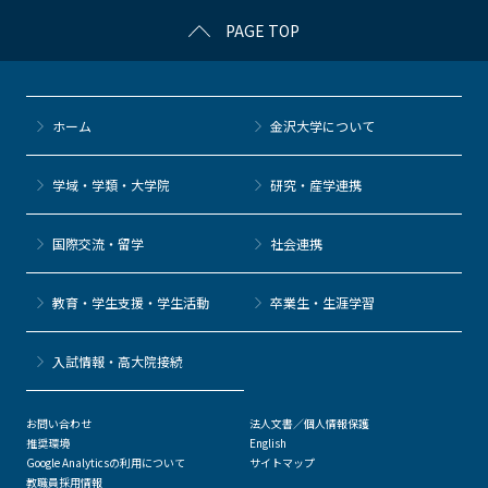
k
PAGE TOP
ホーム
金沢大学について
学域・学類・大学院
研究・産学連携
国際交流・留学
社会連携
教育・学生支援・学生活動
卒業生・生涯学習
⼊試情報・高大院接続
お問い合わせ
法人文書／個人情報保護
推奨環境
English
Google Analyticsの利用について
サイトマップ
教職員採用情報