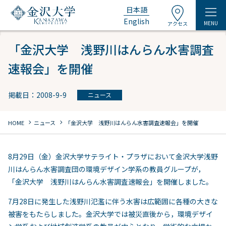
日本語
English
MENU
アクセス
「金沢大学 浅野川はんらん水害調査
速報会」を開催
掲載日：2008-9-9
ニュース
chevron_right
chevron_right
HOME
ニュース
「金沢大学 浅野川はんらん水害調査速報会」を開催
8月29日（金）金沢大学サテライト・プラザにおいて金沢大学浅野
川はんらん水害調査団の環境デザイン学系の教員グループが，
「金沢大学 浅野川はんらん水害調査速報会」を開催しました。
7月28日に発生した浅野川氾濫に伴う水害は広範囲に各種の大きな
被害をもたらしました。金沢大学では被災直後から，環境デザイ