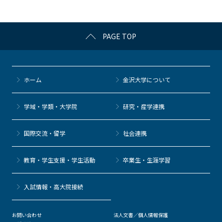
o
k
PAGE TOP
ホーム
金沢大学について
学域・学類・大学院
研究・産学連携
国際交流・留学
社会連携
教育・学生支援・学生活動
卒業生・生涯学習
⼊試情報・高大院接続
お問い合わせ
法人文書／個人情報保護