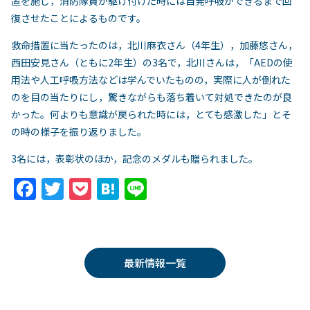
置を施し，消防隊員が駆け付けた時には自発呼吸ができるまで回
復させたことによるものです。
救命措置に当たったのは，北川麻衣さん（4年生），加藤悠さん，
西田安見さん（ともに2年生）の3名で，北川さんは，「AEDの使
用法や人工呼吸方法などは学んでいたものの，実際に人が倒れた
のを目の当たりにし，驚きながらも落ち着いて対処できたのが良
かった。何よりも意識が戻られた時には，とても感激した」とそ
の時の様子を振り返りました。
3名には，表彰状のほか，記念のメダルも贈られました。
F
T
P
H
Li
a
w
o
at
n
c
itt
c
e
e
e
er
k
n
最新情報一覧
b
et
a
o