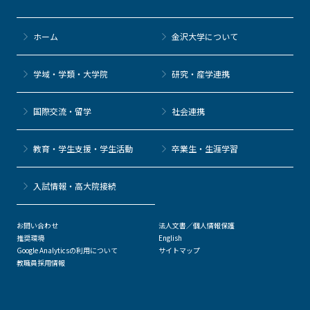
ホーム
金沢大学について
学域・学類・大学院
研究・産学連携
国際交流・留学
社会連携
教育・学生支援・学生活動
卒業生・生涯学習
⼊試情報・高大院接続
お問い合わせ
法人文書／個人情報保護
推奨環境
English
Google Analyticsの利用について
サイトマップ
教職員採用情報