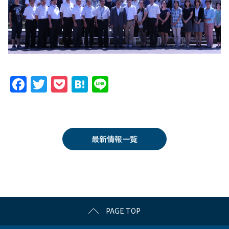
F
T
P
H
Li
a
w
o
at
n
c
itt
c
e
e
e
er
k
n
最新情報一覧
b
et
a
o
o
k
PAGE TOP