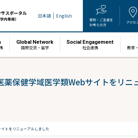
ンサスポータル
日本語
English
学内専用）
寄附・ご支援を
アクセ
お考えの方
h
Global Network
Social Engagement
携
国際交流・留学
社会連携
教育
医薬保健学域医学類Webサイトをリニ
サイトをリニューアルしました