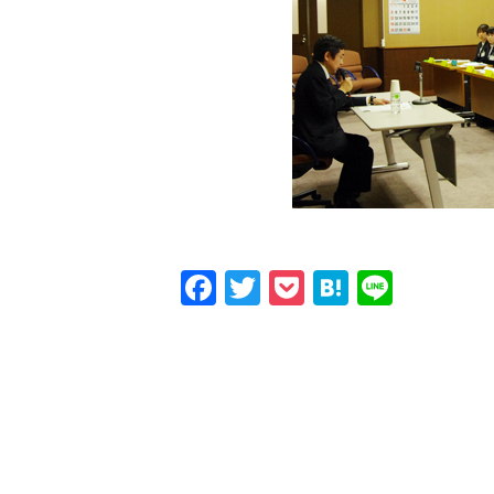
Facebook
Twitter
Pocket
Hatena
Line