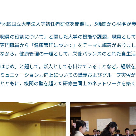
北陸地区国立大学法人等初任者研修を開催し，5機関から44名が
職員の役割について」と題した大学の機能や課題，職員として
専門職員から「健康管理について」をテーマに講義がありまし
ながら，健康管理の一環として，栄養バランスのとれた食生活
はじめ」と題して，新人として心掛けていることなど，経験を
ミュニケーション力向上についての講義およびグループ実習が
とともに，機関の壁を超えた研修生同士のネットワークを築く