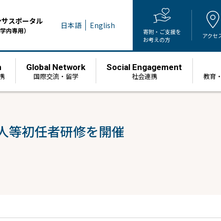
ンサスポータル
日本語
English
学内専用）
寄附・ご支援を
アクセ
お考えの方
h
Global Network
Social Engagement
携
国際交流・留学
社会連携
教育
法人等初任者研修を開催