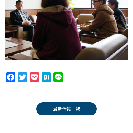
F
T
P
H
Li
a
w
o
at
n
c
itt
c
e
e
e
er
k
n
最新情報一覧
b
et
a
o