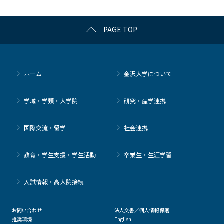
o
k
PAGE TOP
ホーム
金沢大学について
学域・学類・大学院
研究・産学連携
国際交流・留学
社会連携
教育・学生支援・学生活動
卒業生・生涯学習
⼊試情報・高大院接続
お問い合わせ
法人文書／個人情報保護
推奨環境
English