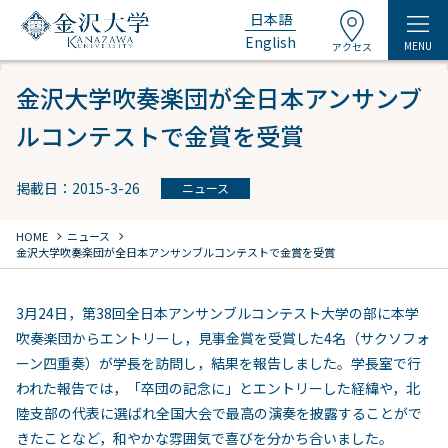
日本語
English
MENU
アクセス
金沢大学吹奏楽団が全日本アンサンブ
ルコンテストで金賞を受賞
掲載日：2015-3-26
ニュース
chevron_right
chevron_right
HOME
ニュース
金沢大学吹奏楽団が全日本アンサンブルコンテストで金賞を受賞
3月24日，第38回全日本アンサンブルコンテスト大学の部に本学
吹奏楽団からエントリーし，見事金賞を受賞した4名（サクソフォ
ーン四重奏）が学長を訪問し，結果を報告しました。学長室で行
われた報告では，「卒団の記念に」とエントリーした経緯や，北
陸支部の代表に選ばれ全国大会で最高の演奏を披露することがで
きたことなど，和やかな雰囲気で喜びを分かち合いました。