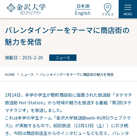
日本語
English
MENU
アクセス
バレンタインデーをテーマに商店街の
魅力を発信
掲載日：2015-2-20
ニュース
chevron_right
chevron_right
HOME
ニュース
バレンタインデーをテーマに商店街の魅力を発信
2月14日，本学の学生が竪町商店街に設置された放送局「タテマチ
放送局 Hot-Station」から地域の魅力を放送する番組「第2回タテ
マチラジオ」を放送しました。
これは本学の学生チーム「金沢大学放送局web-KURS(ウェブクラ
ス)」が実施するもので，前回放送 （12月13日（土））に引き続
き，今回は商店街店主からのインタビューなども交え，バレンタ