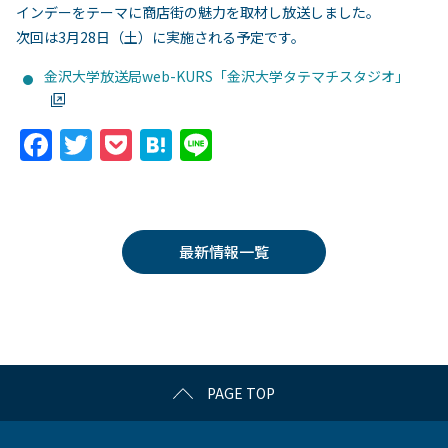
インデーをテーマに商店街の魅力を取材し放送しました。
次回は3月28日（土）に実施される予定です。
金沢大学放送局web-KURS「金沢大学タテマチスタジオ」
F
T
P
H
Li
a
w
o
at
n
c
itt
c
e
e
e
er
k
n
最新情報一覧
b
et
a
o
o
k
PAGE TOP