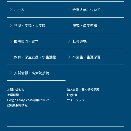
ホーム
金沢大学について
学域・学類・大学院
研究・産学連携
国際交流・留学
社会連携
教育・学生支援・学生活動
卒業生・生涯学習
⼊試情報・高大院接続
お問い合わせ
法人文書／個人情報保護
推奨環境
English
Google Analyticsの利用について
サイトマップ
教職員採用情報