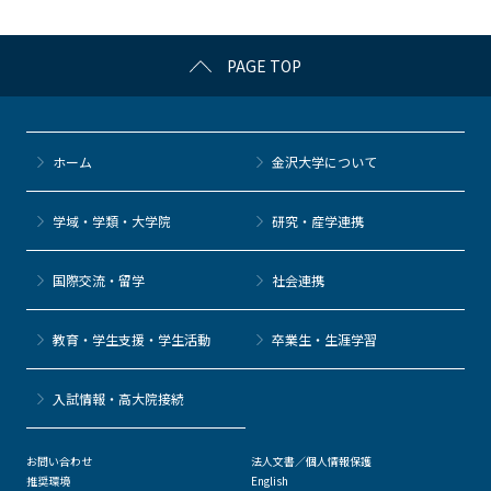
o
k
PAGE TOP
ホーム
金沢大学について
学域・学類・大学院
研究・産学連携
国際交流・留学
社会連携
教育・学生支援・学生活動
卒業生・生涯学習
⼊試情報・高大院接続
お問い合わせ
法人文書／個人情報保護
推奨環境
English