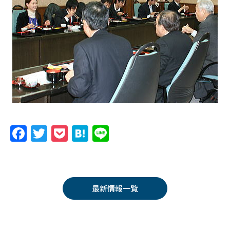
F
T
P
H
Li
a
w
o
at
n
c
itt
c
e
e
e
er
k
n
最新情報一覧
b
et
a
o