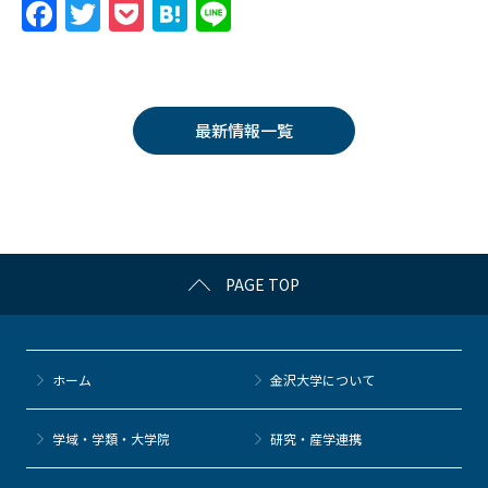
F
T
P
H
Li
a
w
o
at
n
c
itt
c
e
e
e
er
k
n
最新情報一覧
b
et
a
o
o
k
PAGE TOP
ホーム
金沢大学について
学域・学類・大学院
研究・産学連携