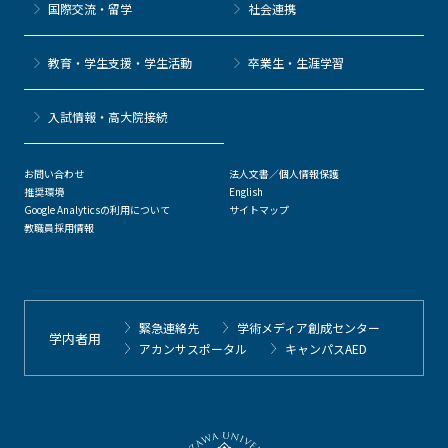
国際交流・留学
社会連携
教育・学生支援・学生活動
卒業生・生涯学習
⼊試情報・高大院接続
お問い合わせ
法人文書／個人情報保護
推奨環境
English
Google Analyticsの利用について
サイトマップ
教職員採用情報
緊急連絡先
学術メディア創成センター
学内者用
アカンサスポータル
キャンパスAED