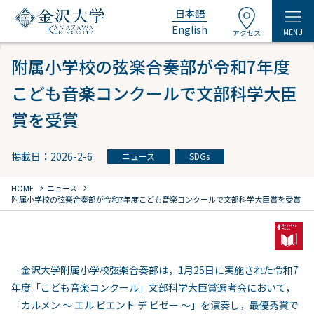
日本語
English
MENU
アクセス
附属小学校の弦楽合奏部が令和7年度
こども音楽コンクールで文部科学大臣
賞を受賞
掲載日：2026-2-6
ニュース
SDGs
chevron_right
chevron_right
HOME
ニュース
附属小学校の弦楽合奏部が令和7年度こども音楽コンクールで文部科学大臣賞を受賞
金沢大学附属小学校弦楽合奏部は，1月25日に実施された令和7
年度「こども音楽コンクール」文部科学大臣賞選考会において，
「カルメン ～ エル ビエント デ ビゼー ～」を演奏し，最優秀賞で