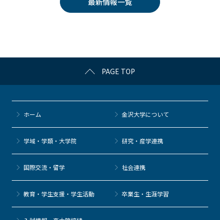
最新情報一覧
b
et
a
o
o
k
PAGE TOP
ホーム
金沢大学について
学域・学類・大学院
研究・産学連携
国際交流・留学
社会連携
教育・学生支援・学生活動
卒業生・生涯学習