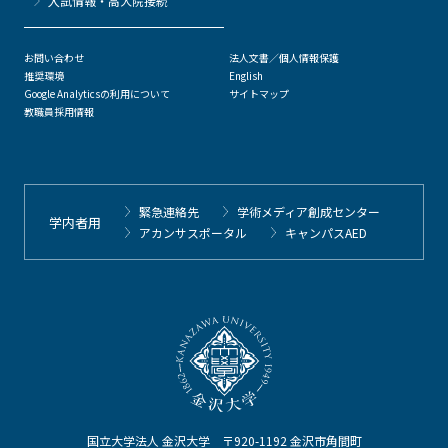
⼊試情報・高大院接続
お問い合わせ
法人文書／個人情報保護
推奨環境
English
Google Analyticsの利用について
サイトマップ
教職員採用情報
緊急連絡先
学術メディア創成センター
学内者用
アカンサスポータル
キャンパスAED
国立大学法人 金沢大学 〒920-1192 金沢市角間町