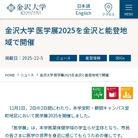
日本語
English
MENU
アクセス
金沢大学 医学展2025を金沢と能登地
域で開催
掲載日：2025-12-5
ニュース
能登復興
SDGs
chevron_right
chevron_right
HOME
ニュース
金沢大学 医学展2025を金沢と能登地域で開催
11月1日，2日の2日間にわたり，本学宝町・鶴間キャンパス宝
町地区において医学展2025を開催しました。
「医学展」は，本学医薬保健学域の学生らが主体となり，市民
の皆さまに医学の世界を身近に感じてもらうための催しです。