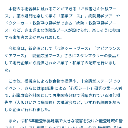
本物の手術器具に触れることができる「お医者さん体験ブー
ス」，薬の疑問を楽しく学ぶ「薬学ブース」，病院見学ツアーや
ドクターカー・救急車の見学ができる「病院・救急車見学ブー
ス」など，さまざまな体験型ブースが設けられ，楽しそうに参加
する来場者の姿が見られました。
今年度は，新企画として「心筋シートブース」「アピアランス
ケアブース」「能登応援ブース」さらにスタンプラリーの景品と
して地元企業から提供されたお菓子・和菓子の配布を行いまし
た。
この他，模擬店による飲食物の提供や，十全講堂ステージでの
イベント，さらにはips細胞による「心筋シート」研究の第一人者
で，心臓血管外科医として再生医療分野で活躍されている澤芳樹
先生（大阪けいさつ病院長）の講演会など，いずれも趣向を凝ら
した企画が行われました。
また，令和6年能登半島地震で大きな被害を受けた能登地域の皆
さまに，少しでも笑顔になってほしいという一心で, 昨年度に引き