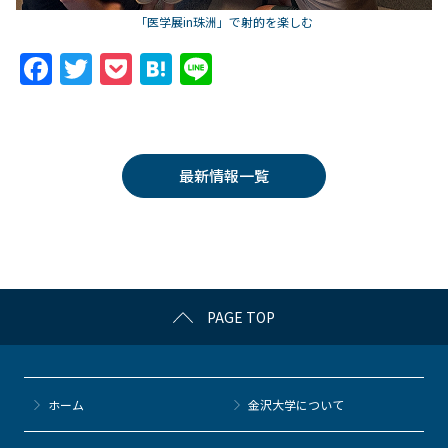
「医学展in珠洲」で射的を楽しむ
F
T
P
H
Li
a
w
o
at
n
c
itt
c
e
e
e
er
k
n
最新情報一覧
b
et
a
o
o
k
PAGE TOP
ホーム
金沢大学について