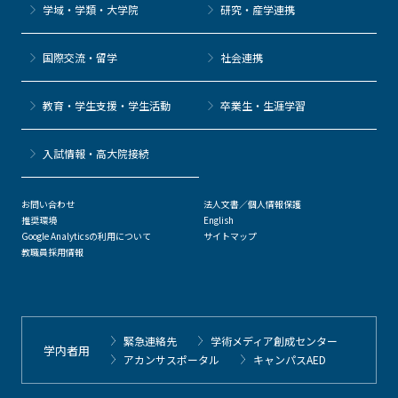
学域・学類・大学院
研究・産学連携
国際交流・留学
社会連携
教育・学生支援・学生活動
卒業生・生涯学習
⼊試情報・高大院接続
お問い合わせ
法人文書／個人情報保護
推奨環境
English
Google Analyticsの利用について
サイトマップ
教職員採用情報
緊急連絡先
学術メディア創成センター
学内者用
アカンサスポータル
キャンパスAED