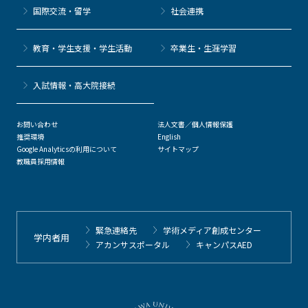
国際交流・留学
社会連携
教育・学生支援・学生活動
卒業生・生涯学習
⼊試情報・高大院接続
お問い合わせ
法人文書／個人情報保護
推奨環境
English
Google Analyticsの利用について
サイトマップ
教職員採用情報
緊急連絡先
学術メディア創成センター
学内者用
アカンサスポータル
キャンパスAED