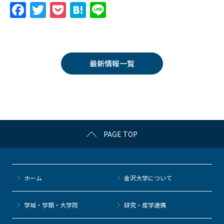
F
T
P
H
Li
a
w
o
at
n
c
itt
c
e
e
e
er
k
n
最新情報一覧
b
et
a
o
o
k
PAGE TOP
ホーム
金沢大学について
学域・学類・大学院
研究・産学連携