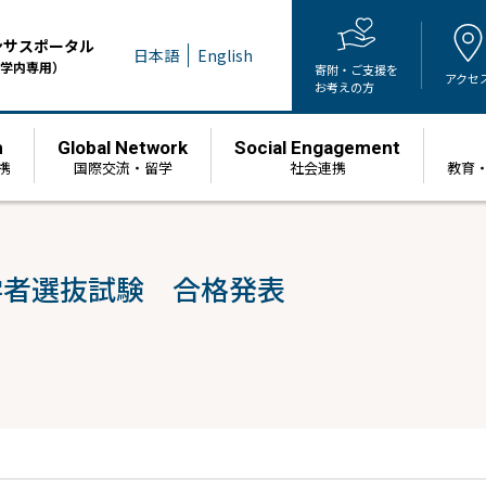
ンサスポータル
日本語
English
学内専用）
寄附・ご支援を
アクセ
お考えの方
h
Global Network
Social Engagement
携
国際交流・留学
社会連携
教育
学者選抜試験 合格発表