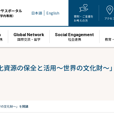
ンサスポータル
日本語
English
学内専用）
寄附・ご支援を
アクセ
お考えの方
h
Global Network
Social Engagement
携
国際交流・留学
社会連携
教育
化資源の保全と活用～世界の文化財～
界の文化財～」を開講