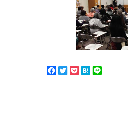
Facebook
Twitter
Pocket
Hatena
Line