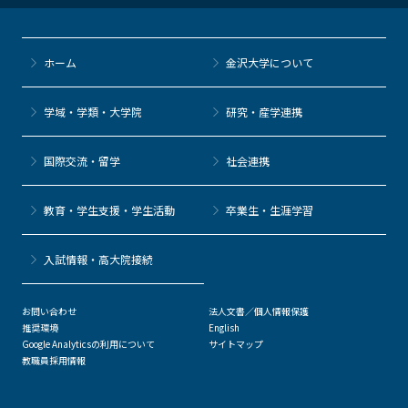
ホーム
金沢大学について
学域・学類・大学院
研究・産学連携
国際交流・留学
社会連携
教育・学生支援・学生活動
卒業生・生涯学習
⼊試情報・高大院接続
お問い合わせ
法人文書／個人情報保護
推奨環境
English
Google Analyticsの利用について
サイトマップ
教職員採用情報