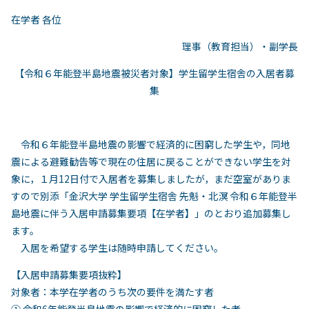
在学者 各位
理事（教育担当）・副学⻑
【令和６年能登半島地震被災者対象】学⽣留学⽣宿舎の⼊居者募
集
令和６年能登半島地震の影響で経済的に困窮した学生や，同地
震による避難勧告等で現在の住居に戻ることができない学生を対
象に，１月12日付で入居者を募集しましたが，まだ空室がありま
すので別添「金沢大学 学生留学生宿舎 先魁・北溟 令和６年能登半
島地震に伴う入居申請募集要項【在学者】」のとおり追加募集し
ます。
入居を希望する学生は随時申請してください。
【⼊居申請募集要項抜粋】
対象者：本学在学者のうち次の要件を満たす者