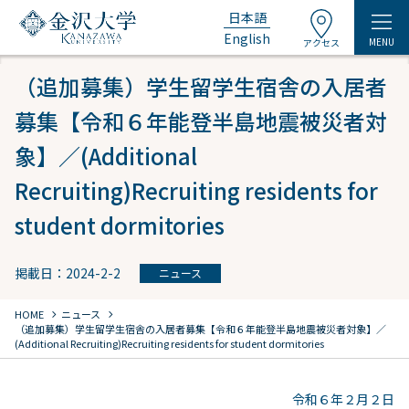
日本語
English
MENU
アクセス
（追加募集）学⽣留学⽣宿舎の⼊居者
募集【令和６年能登半島地震被災者対
象】／(Additional
Recruiting)Recruiting residents for
student dormitories
掲載日：2024-2-2
ニュース
chevron_right
chevron_right
HOME
ニュース
（追加募集）学⽣留学⽣宿舎の⼊居者募集【令和６年能登半島地震被災者対象】／
(Additional Recruiting)Recruiting residents for student dormitories
令和６年２⽉２⽇