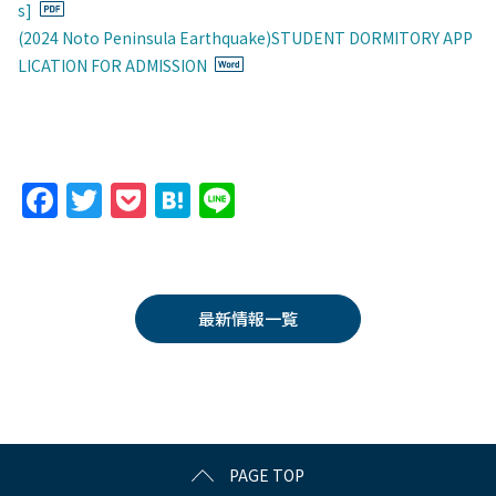
s]
(2024 Noto Peninsula Earthquake)STUDENT DORMITORY APP
LICATION FOR ADMISSION
F
T
P
H
Li
a
w
o
at
n
c
itt
c
e
e
e
er
k
n
最新情報一覧
b
et
a
o
o
k
PAGE TOP