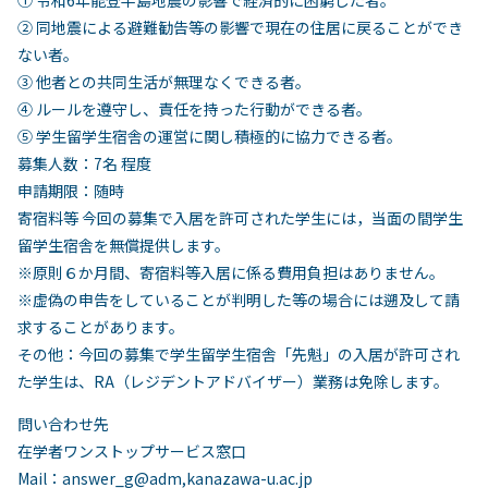
① 令和6年能登半島地震の影響で経済的に困窮した者。
② 同地震による避難勧告等の影響で現在の住居に戻ることができ
ない者。
③ 他者との共同⽣活が無理なくできる者。
④ ルールを遵守し、責任を持った⾏動ができる者。
⑤ 学⽣留学⽣宿舎の運営に関し積極的に協⼒できる者。
募集⼈数：7名 程度
申請期限：随時
寄宿料等 今回の募集で⼊居を許可された学⽣には，当⾯の間学生
留学生宿舎を無償提供します。
※原則６か月間、寄宿料等入居に係る費用負担はありません。
※虚偽の申告をしていることが判明した等の場合には遡及して請
求することがあります。
その他：今回の募集で学⽣留学⽣宿舎「先魁」の⼊居が許可され
た学⽣は、RA（レジデントアドバイザー）業務は免除します。
問い合わせ先
在学者ワンストップサービス窓⼝
Mail：answer_g@adm,kanazawa-u.ac.jp