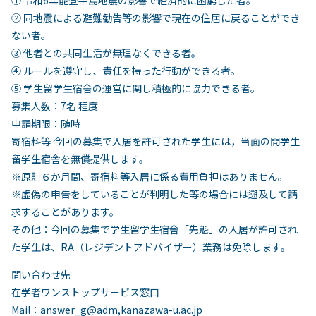
① 令和6年能登半島地震の影響で経済的に困窮した者。
② 同地震による避難勧告等の影響で現在の住居に戻ることができ
ない者。
③ 他者との共同⽣活が無理なくできる者。
④ ルールを遵守し、責任を持った⾏動ができる者。
⑤ 学⽣留学⽣宿舎の運営に関し積極的に協⼒できる者。
募集⼈数：7名 程度
申請期限：随時
寄宿料等 今回の募集で⼊居を許可された学⽣には，当⾯の間学生
留学生宿舎を無償提供します。
※原則６か月間、寄宿料等入居に係る費用負担はありません。
※虚偽の申告をしていることが判明した等の場合には遡及して請
求することがあります。
その他：今回の募集で学⽣留学⽣宿舎「先魁」の⼊居が許可され
た学⽣は、RA（レジデントアドバイザー）業務は免除します。
問い合わせ先
在学者ワンストップサービス窓⼝
Mail：answer_g@adm,kanazawa-u.ac.jp