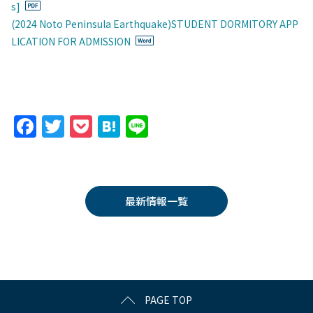
s]
(2024 Noto Peninsula Earthquake)STUDENT DORMITORY APP
LICATION FOR ADMISSION
F
T
P
H
Li
a
w
o
at
n
c
itt
c
e
e
e
er
k
n
最新情報一覧
b
et
a
o
o
k
PAGE TOP