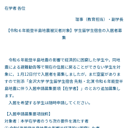
在学者 各位
理事（教育担当）・副学⻑
【令和６年能登半島地震被災者対象】学⽣留学⽣宿舎の⼊居者募
集
令和６年能登半島地震の影響で経済的に困窮した学生や，同地
震による避難勧告等で現在の住居に戻ることができない学生を対
象に，１月12日付で入居者を募集しましたが，まだ空室がありま
すので別添「金沢大学 学生留学生宿舎 先魁・北溟 令和６年能登半
島地震に伴う入居申請募集要項【在学者】」のとおり追加募集し
ます。
入居を希望する学生は随時申請してください。
【⼊居申請募集要項抜粋】
対象者：本学在学者のうち次の要件を満たす者