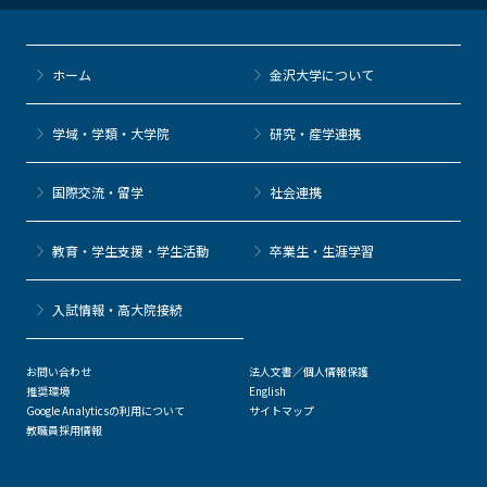
ホーム
金沢大学について
学域・学類・大学院
研究・産学連携
国際交流・留学
社会連携
教育・学生支援・学生活動
卒業生・生涯学習
⼊試情報・高大院接続
お問い合わせ
法人文書／個人情報保護
推奨環境
English
Google Analyticsの利用について
サイトマップ
教職員採用情報