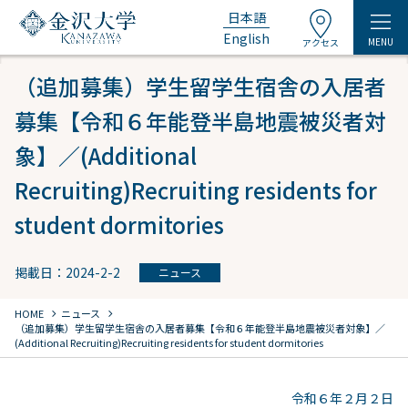
日本語
English
MENU
アクセス
（追加募集）学⽣留学⽣宿舎の⼊居者
募集【令和６年能登半島地震被災者対
象】／(Additional
Recruiting)Recruiting residents for
student dormitories
掲載日：2024-2-2
ニュース
chevron_right
chevron_right
HOME
ニュース
（追加募集）学⽣留学⽣宿舎の⼊居者募集【令和６年能登半島地震被災者対象】／
(Additional Recruiting)Recruiting residents for student dormitories
令和６年２⽉２⽇