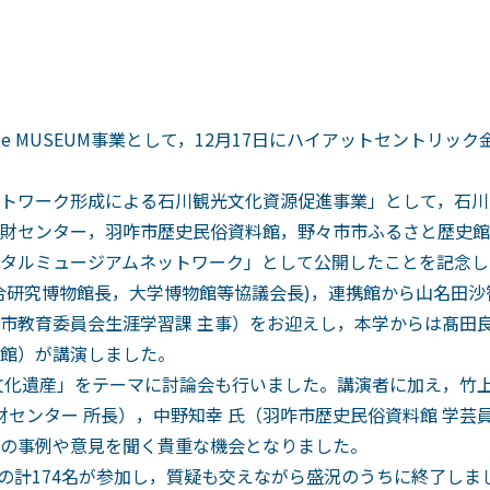
te MUSEUM事業として，12月17日にハイアットセントリッ
トワーク形成による石川観光文化資源促進事業」として，石川
財センター，羽咋市歴史民俗資料館，野々市市ふるさと歴史館
タルミュージアムネットワーク」として公開したことを記念し
研究博物館長，大学博物館等協議会長)，連携館から山名田沙
市教育委員会生涯学習課 主事）をお迎えし，本学からは髙田良
館）が講演しました。
化遺産」をテーマに討論会も行いました。講演者に加え，竹上
財センター 所長），中野知幸 氏（羽咋市歴史民俗資料館 学芸
の事例や意見を聞く貴重な機会となりました。
名の計174名が参加し，質疑も交えながら盛況のうちに終了しま