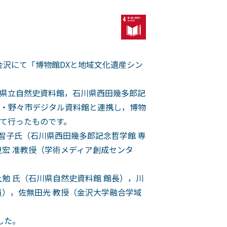
ク金沢にて「博物館DXと地域文化遺産シン
県立自然史資料館，石川県西田幾多郎記
・野々市デジタル資料館と連携し，博物
て行ったものです。
智子氏（石川県西田幾多郎記念哲学館 専
宏 准教授（学術メディア創成センタ
勉 氏（石川県自然史資料館 館長），川
員），佐無田光 教授（金沢大学融合学域
した。