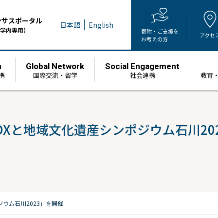
ンサスポータル
日本語
English
学内専用）
寄附・ご支援を
アクセ
お考えの方
h
Global Network
Social Engagement
携
国際交流・留学
社会連携
教育
Xと地域文化遺産シンポジウム石川20
ウム石川2023」を開催