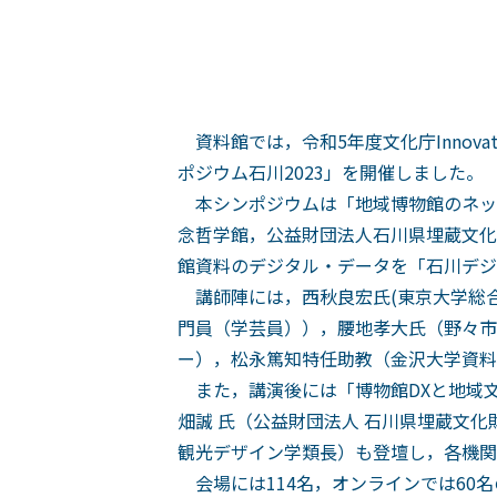
資料館では，令和5年度文化庁Innova
ポジウム石川2023」を開催しました。
本シンポジウムは「地域博物館のネッ
念哲学館，公益財団法人石川県埋蔵文化
館資料のデジタル・データを「石川デジ
講師陣には，西秋良宏氏(東京大学総合
門員（学芸員）），腰地孝大氏（野々市
ー），松永篤知特任助教（金沢大学資料
また，講演後には「博物館DXと地域文
畑誠 氏（公益財団法人 石川県埋蔵文化
観光デザイン学類長）も登壇し，各機関
会場には114名，オンラインでは60