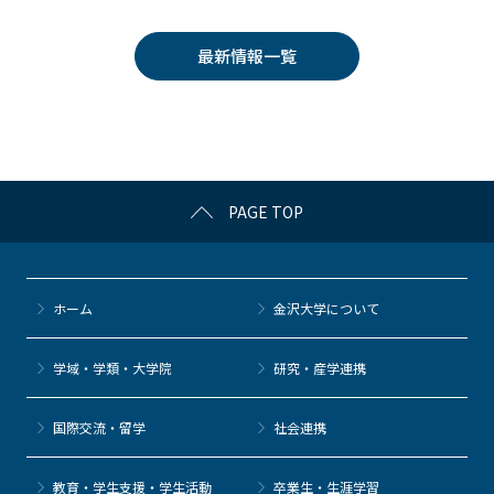
c
itt
c
e
e
e
er
k
n
最新情報一覧
b
et
a
o
o
k
PAGE TOP
ホーム
金沢大学について
学域・学類・大学院
研究・産学連携
国際交流・留学
社会連携
教育・学生支援・学生活動
卒業生・生涯学習