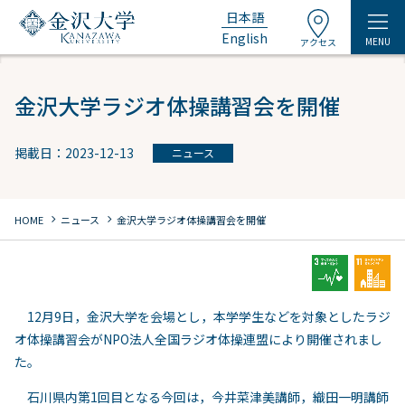
日本語
English
MENU
アクセス
金沢大学ラジオ体操講習会を開催
掲載日：2023-12-13
ニュース
chevron_right
chevron_right
HOME
ニュース
金沢大学ラジオ体操講習会を開催
12月9日，金沢大学を会場とし，本学学生などを対象としたラジ
オ体操講習会がNPO法人全国ラジオ体操連盟により開催されまし
た。
石川県内第1回目となる今回は，今井菜津美講師，織田一明講師