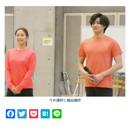
今井講師と織田講師
F
T
P
H
Li
a
w
o
at
n