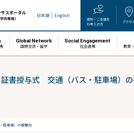
ンサスポータル
日本語
English
学内専用）
寄附・ご支援を
アクセ
お考えの方
h
Global Network
Social Engagement
携
国際交流・留学
社会連携
教育
了証書授与式 交通（バス・駐車場）の
・駐車場）の御案内