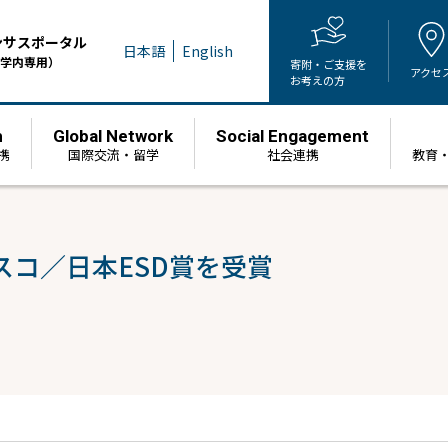
ンサスポータル
日本語
English
学内専用）
寄附・ご支援を
アクセ
お考えの方
h
Global Network
Social Engagement
携
国際交流・留学
社会連携
教育
コ／日本ESD賞を受賞