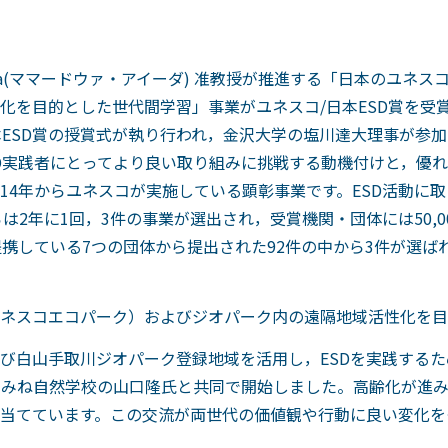
Aida(ママードウァ・アイーダ) 准教授が推進する「日本のユネ
化を目的とした世代間学習」事業がユネスコ/日本ESD賞を受賞
本ESD賞の授賞式が執り行われ，金沢大学の塩川達大理事が参
SD実践者にとってより良い取り組みに挑戦する動機付けと，優
014年からユネスコが実施している顕彰事業です。ESD活動に
は2年に1回，3件の事業が選出され，受賞機関・団体には50,0
提携している7つの団体から提出された92件の中から3件が選
。
ネスコエコパーク）およびジオパーク内の遠隔地域活性化を目
白山手取川ジオパーク登録地域を活用し，ESDを実践するため，2
山しらみね自然学校の山口隆氏と共同で開始しました。高齢化が進
当てています。この交流が両世代の価値観や行動に良い変化を