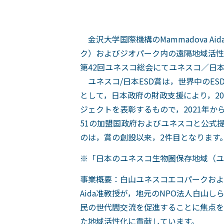
金沢大学国際機構のMammadova 
ク）およびジオパーク内の遠隔地域活性
第42回ユネスコ総会にてユネスコ／日
ユネスコ/日本ESD賞は，世界中のE
として，日本政府の財政支援により，2
ジェクトを表彰するもので，2021年から
51の加盟国政府およびユネスコと公式
のは，賞の創設以来，2件目となります
※「日本のユネスコ生物圏保存地域（ユ
事業概要：白山ユネスコエコパークおよび
Aida准教授が，地元のNPO法人白
民の世代間交流を促進することに焦点を
た地域活性化に貢献しています。