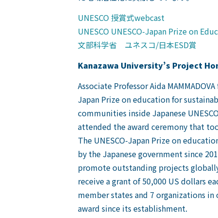
UNESCO 授賞式webcast
UNESCO UNESCO-Japan Prize on Educa
文部科学省 ユネスコ/日本ESD賞
Kanazawa University’
s Project H
Associate Professor Aida MAMMADOVA f
Japan Prize on education for sustaina
communities inside Japanese UNESCO 
attended the award ceremony that too
The UNESCO-Japan Prize on education 
by the Japanese government since 2014
promote outstanding projects globally.
receive a grant of 50,000 US dollars 
member states and 7 organizations in o
award since its establishment.