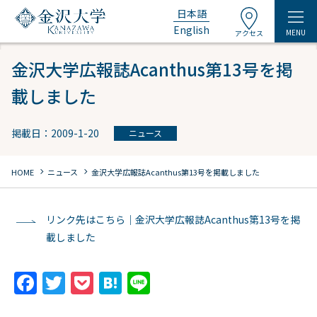
日本語
English
MENU
アクセス
金沢大学広報誌Acanthus第13号を掲
載しました
掲載日：2009-1-20
ニュース
chevron_right
chevron_right
HOME
ニュース
金沢大学広報誌Acanthus第13号を掲載しました
リンク先はこちら｜金沢大学広報誌Acanthus第13号を掲
載しました
F
T
P
H
Li
a
w
o
at
n