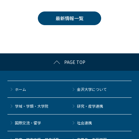
c
itt
c
e
e
e
er
k
n
最新情報一覧
b
et
a
o
o
k
PAGE TOP
ホーム
金沢大学について
学域・学類・大学院
研究・産学連携
国際交流・留学
社会連携