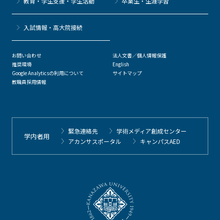
教育・学生支援・学生活動
卒業生・生涯学習
⼊試情報・高大院接続
お問い合わせ
法人文書／個人情報保護
推奨環境
English
Google Analyticsの利用について
サイトマップ
教職員採用情報
緊急連絡先
学術メディア創成センター
学内者用
アカンサスポータル
キャンパスAED