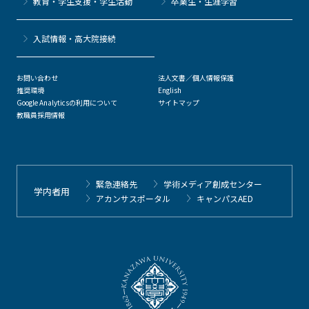
教育・学生支援・学生活動
卒業生・生涯学習
⼊試情報・高大院接続
お問い合わせ
法人文書／個人情報保護
推奨環境
English
Google Analyticsの利用について
サイトマップ
教職員採用情報
緊急連絡先
学術メディア創成センター
学内者用
アカンサスポータル
キャンパスAED