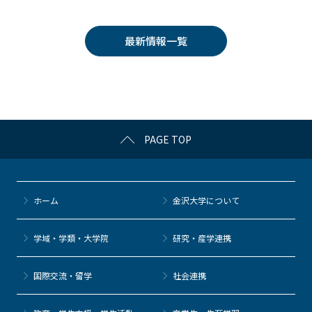
c
itt
c
e
e
e
er
k
n
最新情報一覧
b
et
a
o
o
k
PAGE TOP
ホーム
金沢大学について
学域・学類・大学院
研究・産学連携
国際交流・留学
社会連携