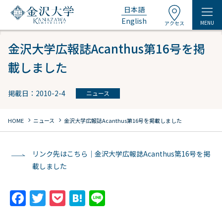
日本語
English
MENU
アクセス
金沢大学広報誌Acanthus第16号を掲
載しました
掲載日：2010-2-4
ニュース
chevron_right
chevron_right
HOME
ニュース
金沢大学広報誌Acanthus第16号を掲載しました
リンク先はこちら｜金沢大学広報誌Acanthus第16号を掲
載しました
F
T
P
H
Li
a
w
o
at
n