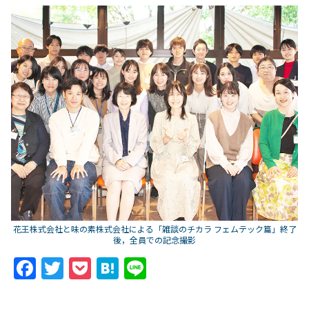
花王株式会社と味の素株式会社による「雑談のチカラ フェムテック篇」終了
後，全員での記念撮影
F
T
P
H
Li
a
w
o
at
n