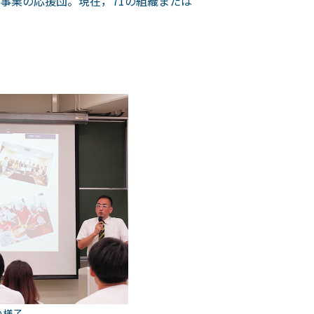
本事業の応援団。現在，71の組織または
の様子