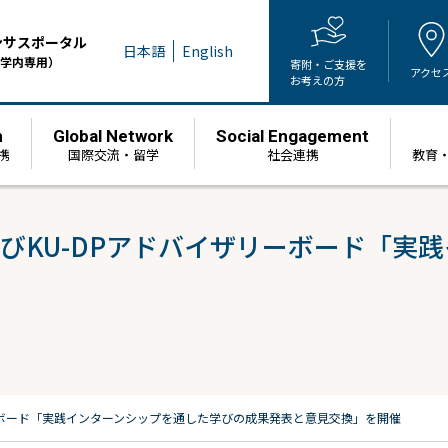
ンサスポータル
日本語
English
学内専用）
寄附・ご支援を
アクセ
お考えの方
h
Global Network
Social Engagement
携
国際交流・留学
社会連携
教育
及びKU-DPアドバイザリーボード「実
リーボード「実践インターンシップを通した学びの成果発表と意見交換」を開催