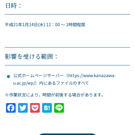
日時：
平成21年1月14日(水) 12：00 ～ 1時間程度
影響を受ける範囲：
公式ホームページサーバー（https://www.kanazawa-
u.ac.jp/wp/）内にあるファイルのすべて
※作業状況により，時間が前後する場合があります。
F
T
P
H
Li
a
w
o
at
n
c
itt
c
e
e