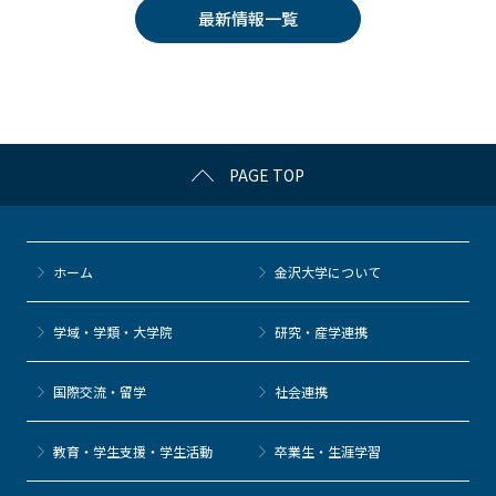
e
er
k
n
最新情報一覧
b
et
a
o
o
k
PAGE TOP
ホーム
金沢大学について
学域・学類・大学院
研究・産学連携
国際交流・留学
社会連携
教育・学生支援・学生活動
卒業生・生涯学習