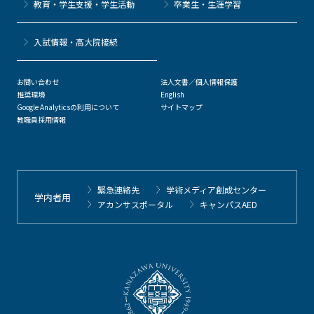
教育・学生支援・学生活動
卒業生・生涯学習
⼊試情報・高大院接続
お問い合わせ
法人文書／個人情報保護
推奨環境
English
Google Analyticsの利用について
サイトマップ
教職員採用情報
緊急連絡先
学術メディア創成センター
学内者用
アカンサスポータル
キャンパスAED