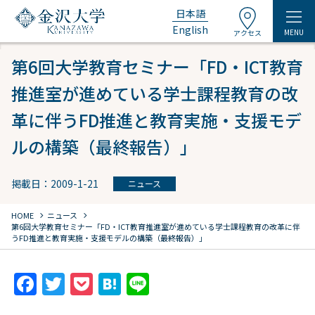
日本語
English
MENU
アクセス
第6回大学教育セミナー「FD・ICT教育
推進室が進めている学士課程教育の改
革に伴うFD推進と教育実施・支援モデ
ルの構築（最終報告）」
掲載日：2009-1-21
ニュース
chevron_right
chevron_right
HOME
ニュース
第6回大学教育セミナー「FD・ICT教育推進室が進めている学士課程教育の改革に伴
うFD推進と教育実施・支援モデルの構築（最終報告）」
F
T
P
H
Li
a
w
o
at
n