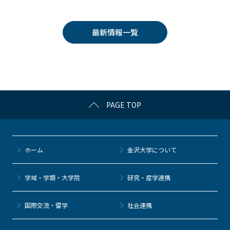
c
itt
c
e
e
e
er
k
n
最新情報一覧
b
et
a
o
o
k
PAGE TOP
ホーム
金沢大学について
学域・学類・大学院
研究・産学連携
国際交流・留学
社会連携