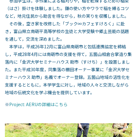
参加学生は，手作業による稲刈りや，稲を乾燥するための稲架
（はさ）掛けを体験しました。鎌の使い方やワラで稲を縛るコツ
など，地元住民から助言を得ながら，秋の実りを収穫しました。
その後，空き家を改修した「ブック∞カフェすけろく」に赴
き，富山県立南砺平高等学校の生徒と大学受験や郷土芸能の話題
を通して，交流を深めました。
本学は，平成26年12月に富山県南砺市と包括連携協定を締結
し，平成28年4月には南砺市の支援を得て，五箇山相倉合掌造り集
落内に「金沢大学セミナーハウス 助市（すけち）」を設置しまし
た。また平成30年度，同集落の棚田オーナー事業に「金沢大学セ
ミナーハウス 助市」名義でオーナー登録。五箇山地域の活性化を
支援するとともに，本学学生に対し，地域の人々と交流しながら
地域の伝統文化を学ぶ機会を提供しています。
※
Project: AERUの詳細はこちら