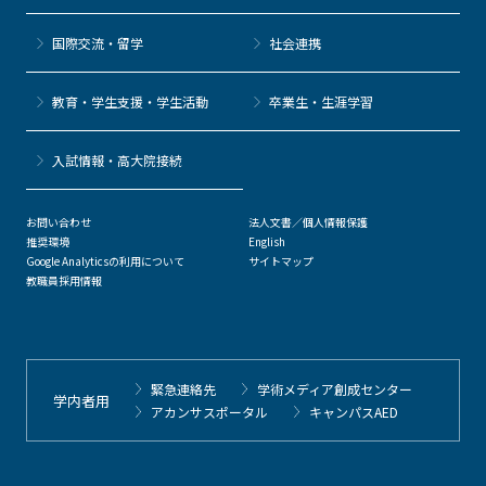
国際交流・留学
社会連携
教育・学生支援・学生活動
卒業生・生涯学習
⼊試情報・高大院接続
お問い合わせ
法人文書／個人情報保護
推奨環境
English
Google Analyticsの利用について
サイトマップ
教職員採用情報
緊急連絡先
学術メディア創成センター
学内者用
アカンサスポータル
キャンパスAED