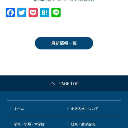
F
T
P
H
Li
a
w
o
at
n
c
itt
c
e
e
e
er
k
n
最新情報一覧
b
et
a
o
o
k
PAGE TOP
ホーム
金沢大学について
学域・学類・大学院
研究・産学連携