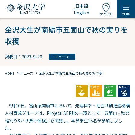
日本語
English
MENU
アクセス
金沢大生が南砺市五箇山で秋の実りを
収穫
掲載日：2023-9-20
ニュース
chevron_right
chevron_right
HOME
ニュース
金沢大生が南砺市五箇山で秋の実りを収穫
9月16日，富山県南砺市において，先端科学・社会共創推進機構
人材育成グループは，Project: AERUの一環として「五箇山・秋の
稲刈り&ハサ掛け体験」を実施し，本学学生15名が参加しまし
た。