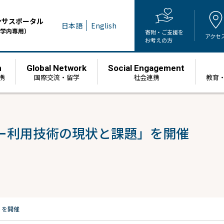
ンサスポータル
日本語
English
学内専用）
寄附・ご支援を
アクセ
お考えの方
h
Global Network
Social Engagement
携
国際交流・留学
社会連携
教育
ー利用技術の現状と課題」を開催
」を開催