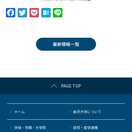
F
T
P
H
Li
a
w
o
at
n
c
itt
c
e
e
e
er
k
n
最新情報一覧
b
et
a
o
o
k
PAGE TOP
ホーム
金沢大学について
学域・学類・大学院
研究・産学連携