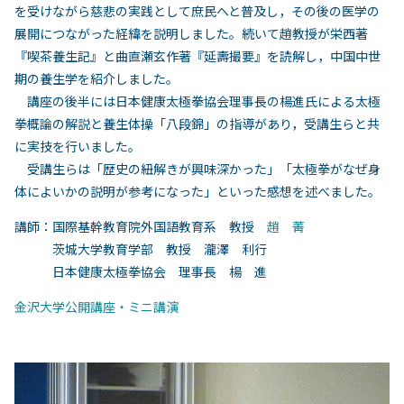
を受けながら慈悲の実践として庶民へと普及し，その後の医学の
展開につながった経緯を説明しました。続いて趙教授が栄西著
『喫茶養生記』と曲直瀬玄作著『延壽撮要』を読解し，中国中世
期の養生学を紹介しました。
講座の後半には日本健康太極拳協会理事長の楊進氏による太極
拳概論の解説と養生体操「八段錦」の指導があり，受講生らと共
に実技を行いました。
受講生らは「歴史の紐解きが興味深かった」「太極拳がなぜ身
体によいかの説明が参考になった」といった感想を述べました。
講師：国際基幹教育院外国語教育系 教授
趙 菁
茨城大学教育学部 教授 瀧澤 利行
日本健康太極拳協会 理事長 楊 進
金沢大学公開講座・ミニ講演