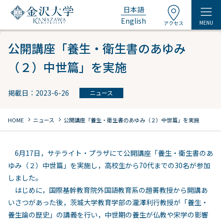
日本語
English
MENU
アクセス
公開講座「養生・衛生書のあゆみ
（２）中世篇」を実施
掲載日：2023-6-26
ニュース
chevron_right
chevron_right
HOME
ニュース
公開講座「養生・衛生書のあゆみ（２）中世篇」を実施
6月17日，サテライト・プラザにて公開講座「養生・衛生書のあ
ゆみ（２）中世篇」を実施し，高校生から70代までの30名が参加
しました。
はじめに，国際基幹教育院外国語教育系の趙菁教授から開講あ
いさつがあった後，茨城大学教育学部の瀧澤利行教授が「養生・
養生論の歴史」の講義を行い，中世期の養生が仏教や宋学の影響