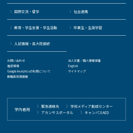
国際交流・留学
社会連携
教育・学生支援・学生活動
卒業生・生涯学習
⼊試情報・高大院接続
お問い合わせ
法人文書／個人情報保護
推奨環境
English
Google Analyticsの利用について
サイトマップ
教職員採用情報
緊急連絡先
学術メディア創成センター
学内者用
アカンサスポータル
キャンパスAED