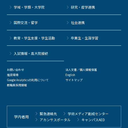
学域・学類・大学院
研究・産学連携
国際交流・留学
社会連携
教育・学生支援・学生活動
卒業生・生涯学習
⼊試情報・高大院接続
お問い合わせ
法人文書／個人情報保護
推奨環境
English
Google Analyticsの利用について
サイトマップ
教職員採用情報
緊急連絡先
学術メディア創成センター
学内者用
アカンサスポータル
キャンパスAED