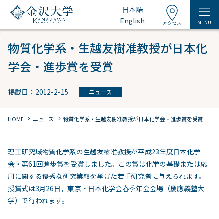
日本語
English
MENU
アクセス
物質化学系・生越友樹准教授が日本化
学会・進歩賞を受賞
掲載日：2012-2-15
ニュース
chevron_right
chevron_right
HOME
ニュース
物質化学系・生越友樹准教授が日本化学会・進歩賞を受賞
理工研究域物質化学系の生越友樹准教授が平成23年度日本化学
会・第61回進歩賞を受賞しました。この賞は化学の基礎または応
用に関する優秀な研究業績を挙げた若手研究者に与えられます。
授賞式は3月26日，東京・日本化学会春季年会会場（慶應義塾大
学）で行われます。