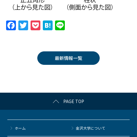
F
T
P
H
Li
a
w
o
at
n
c
itt
c
e
e
e
er
k
n
最新情報一覧
b
et
a
o
o
k
PAGE TOP
ホーム
金沢大学について