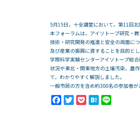
5月15日，十全講堂において，第11回
本フォーラムは，アイソトープ研究・教
技術・研究開発の推進と安全の両面につ
及び産業の振興に資することを目的とし
学際科学実験センターアイソトープ総合
状況や東北・関東地方の土壌汚染，農作
て，わかりやすく解説しました。
一般市民の方を含め約300名の参加者
Facebook
Twitter
Pocket
Hatena
Line