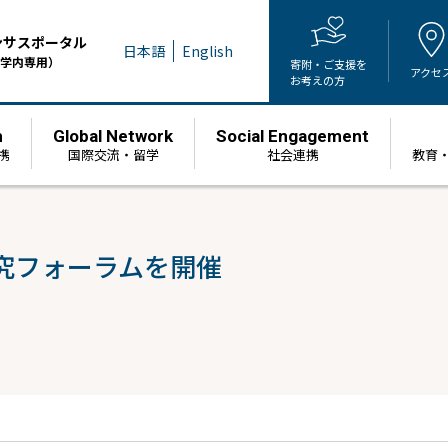
ンサスポータル
日本語
English
学内専用）
寄附・ご支援を
アクセ
お考えの方
h
Global Network
Social Engagement
携
国際交流・留学
社会連携
教育
究フォーラムを開催